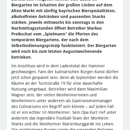
Biergarten im Schatten der großen Linden auf dem
Alten Markt mit zünftig bayrischen Bierspezialitäten,
alkoholfreien Getränken und passenden Snacks
stärken. Jeweils mittwochs bis sonntags in den
Nachmittagsstunden öffnet Betreiber Markus
Preikschat vom „Spielmann“ die Pforten des
temporären Biergartens, der nach dem
Selbstbedienungsprinzip funktioniert. Der Biergarten
wird noch bis zum letzten Augustwochenende
betrieben.
Im Anschluss wird in dem Ladenlokal der Hammer
geschwungen. Fans der kulinarischen Burger-Kunst dürfen
jetzt schon gespannt sein, denn ab September werden die
Räume an der Turmstraße 19 für eine dauerhafte
Nutzung umgebaut. Betreiber wird dann Maximilian
Wagner sein, der vielen Monheimerinnen und
Monheimern unter anderem als Gastronomiemanager
des Culinariums ein Begriff sein könnte – auf jeden Fall
ist er ein echter Ur-Monheimer. Sein Opa Kurt rief unter
anderem das legendäre Football-Team der Monheim
Sharks und die Monheimer Marienburggarde ins Leben.
Die angebotenen Burger sowie die passenden Beilagen